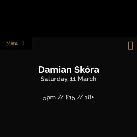
Skip
to
Castle & Falcon
content
Menu
Damian Skóra
Saturday, 11 March
5pm // £15 // 18+