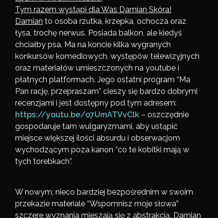
Tym razem wystąpi dla Was Damian Skóra!
Damian
to osoba rzutka, krzepka, ochocza oraz
łysa, trochę nerwus. Posiada balkon, ale kiedyś
chciałby psa. Ma na koncie kilka wygranych
konkursów komediowych, występów telewizyjnych
oraz materiałów umieszczonych na youtube i
płatnych platformach. Jego ostatni program “Ma
Pan rację, przepraszam” cieszy się bardzo dobrymi
recenzjami i jest dostępny pod tym adresem:
https://youtu.be/o7UmATVvClk
– oszczędnie
gospodaruje tam wulgaryzmami, aby ustąpić
miejsce większej ilości absurdu i obserwacjom
wychodzącym poza kanon “co te kobitki mają w
tych torebkach”.
W nowym, nieco bardziej bezpośrednim w swoim
przekazie materiale “Wspomnisz moje słowa”
szczere wyznania mieszają się z abstrakcją. Damian