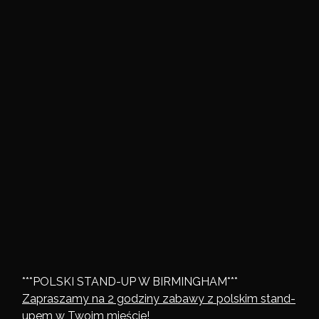
***POLSKI STAND-UP W BIRMINGHAM***
Zapraszamy na 2 godziny zabawy z polskim stand-
upem w Twoim mieście!