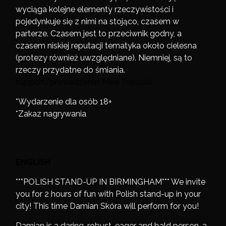
wyciąga kolejne elementy rzeczywistości i
pojedynkuje się z nimi na stojąco, czasem w
parterze. Czasem jest to przeciwnik godny, a
czasem niskiej reputacji tematyka około cielesna
(protezy również uwzględniane). Niemniej, są to
rzeczy przydatne do śmiania.
support/prowadzenie: Mike Topolski
*Wydarzenie dla osób 18+
*Zakaz nagrywania
ENGLISH
***POLISH STAND-UP IN BIRMINGHAM*** We invite
you for 2 hours of fun with Polish stand-up in your
city! This time Damian Skóra will perform for you!
Damian is a daring, robust, eager and bald person, a